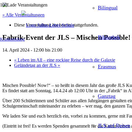
Bilingual
« Alle Veranstaltungen
Diese Veranstaltung hat bereits stattgefunden.
Fabrik-Event der JLS – Mischen Possible!
Bibliothek
Krankmeldung
14. April 2024 - 12:00
bis
21:00
«
Leben im All – eine rockige Reise durch die Galaxie
Geländetag an der JLS
»
Erasmus
Mischen Possible! Now!“ – so heißt in diesem Jahr das große JLS Ku
Es findet statt am Sonntag, 14.4.24 ab 12:00 Uhr in der „Fabrik“ in Al
Ganztag
Über 200 Schülerinnen und Schüler aus allen Jahrgängen gestalten ei
Schulgemeinschaft miteinander zu erleben – wer mag, den ganzen T
Wir laden Sie und euch herzlich ein, vorbei zu kommen, gerne mit Fa
JLS auf Reisen
(Eintritt ist frei! Es werden Spenden gesammelt für die Kultur-Arbeit